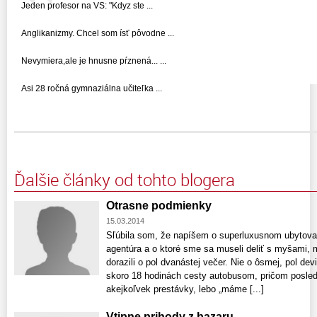
Jeden profesor na VS: "Kdyz ste ...
Anglikanizmy. Chcel som ísť pôvodne ...
Nevymiera,ale je hnusne pŕznená... ...
Asi 28 ročná gymnaziálna učiteľka ...
Ďalšie články od tohto blogera
Otrasne podmienky
15.03.2014
Sľúbila som, že napíšem o superluxusnom ubytovan
agentúra a o ktoré sme sa museli deliť s myšami,
dorazili o pol dvanástej večer. Nie o ôsmej, pol de
skoro 18 hodinách cesty autobusom, pričom posled
akejkoľvek prestávky, lebo „máme [...]
Vtipne prihody z bazaru