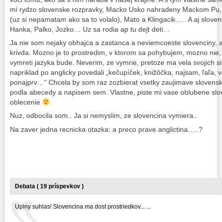
mi rydzo slovenske rozpravky, Macko Usko nahradeny Mackom Pu, 
(uz si nepamatam ako sa to volalo), Mato a Klingacik….. A aj slov
Hanka, Palko, Jozko… Uz sa rodia ap tu dejt deti…
Ja nie som nejaky obhajca a zastanca a neviemcoeste slovenciny, al
krivda. Mozno je to prostredim, v ktorom sa pohybujem, mozno nie,
vymreti jazyka bude. Neverim, ze vymrie, pretoze ma vela svojich si
napriklad po anglicky povedali „kečupíček, knižôčka, najsam, ľaľa, v
ponajprv…“ Chcela by som raz zozbierat vsetky zaujimave slovensk
podla abecedy a napisem sem. Vlastne, piste mi vase oblubene slov
oblecenie
Nuz, odbocila som.. Ja si nemyslim, ze slovencina vymiera..
Na zaver jedna recnicka otazka: a preco prave anglictina…..?
Debata ( 19 príspevkov )
Uplny suhlas! Slovencina ma dost prostriedkov... ...