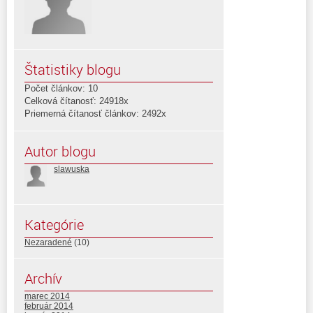
Štatistiky blogu
Počet článkov: 10
Celková čítanosť: 24918x
Priemerná čítanosť článkov: 2492x
Autor blogu
slawuska
Kategórie
Nezaradené
(10)
Archív
marec 2014
február 2014