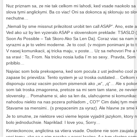
Nuz priznam sa, ze nie tak celkom mi lahodi, ked vsade naokolo s
slova tymi anglickymi. Ba co viac! Oni sa dokonca aj sklonuju so sl
nechutne…
„Nemali by sme missnut prilezitost urobit ten call ASAP“. Ano, este 
Ved ako uz by len vyzeralo ASAP v slovenskom preklade: TSASLD (
Soon As Possible – Tak Skoro Ako Sa Len Da). Coraz viac sa nam na
vyrazmi a je to velmi moderne. Je to cool. (v mojom ponimani je to 
V nasej komunikacii, aj tricka maju, v poste… Uz sa nehovori Pre a 
sa vravi : To, From. Na tricku nosia ludia I´m so sexy.. Pravda, So
priblblo…
Najviac som bola prekvapena, ked som pocula z ust jedneho cool
zapase bc prievidza: Tento system je uz troska outdated… Celkom 
disponuju coraz vacsim poctom pismenok ako „w“, „q“… Ale s pokor
som tak troska zmagorena, pretoze sa mi sem tam stane, ze nevie
slovensky… Pomahame si, ako sa len da, ulahcujeme si komunikac
nahodou niekto na nas pozera pohladom „ CO?“ Cim dalej tym me
Stavame sa mensimi.. (s prepacenim za vyraz). Ale hlavne ze sme k
Je to smutne, ze niektore veci vieme lepsie vyjadrit jazykom, ktory n
bolo jednoduchsie. Napriklad: I love you, Sorry…
Konieckoncov, anglictina sa vtiera vsade. Osobne nie som zaujata p
voci tomu, ako sa s nim naraba v nasej krajine. A s tym vlastne s