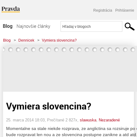
Registrácia
Prihlásenie
Blog
Najnovšie články
Najčítanejšie články
Blog
>
Dennicek
>
Vymiera slovencina?
Najkomentovanejšie články
Zoznam blogov
Komerčné blogy
Vymiera slovencina?
25. marca 2014 18:03
, Prečítané 2 827x,
slawuska
,
Nezaradené
Momentalne sa stale niekde rozprava, ze anglictina sa rozsiruje po
bude rozpravat len nou a ze slovencina postupne zanikne a atd at