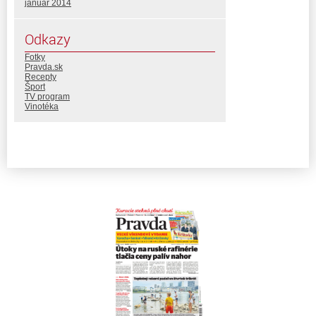
január 2014
Odkazy
Fotky
Pravda.sk
Recepty
Šport
TV program
Vinotéka