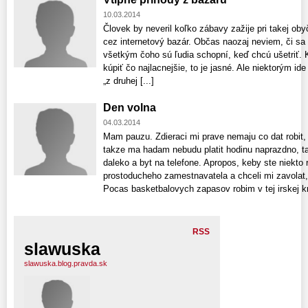
10.03.2014
Človek by neveril koľko zábavy zažije pri takej obyč
cez internetový bazár. Občas naozaj neviem, či s
všetkým čoho sú ľudia schopní, keď chcú ušetriť. 
kúpiť čo najlacnejšie, to je jasné. Ale niektorým id
„z druhej [...]
Den volna
04.03.2014
Mam pauzu. Zdieraci mi prave nemaju co dat robit, 
takze ma hadam nebudu platit hodinu naprazdno, ta
daleko a byt na telefone. Apropos, keby ste niekto 
prostoducheho zamestnavatela a chceli mi zavolat,
Pocas basketbalovych zapasov robim v tej irskej kr
RSS
slawuska
slawuska.blog.pravda.sk